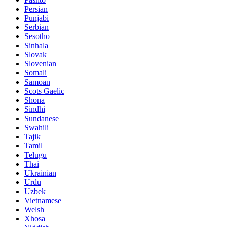
Persian
Punjabi
Serbian
Sesotho
Sinhala
Slovak
Slovenian
Somali
Samoan
Scots Gaelic
Shona
Sindhi
Sundanese
Swahili
Tajik
Tamil
Telugu
Thai
Ukrainian
Urdu
Uzbek
Vietnamese
Welsh
Xhosa