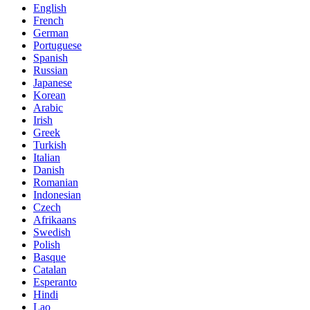
English
French
German
Portuguese
Spanish
Russian
Japanese
Korean
Arabic
Irish
Greek
Turkish
Italian
Danish
Romanian
Indonesian
Czech
Afrikaans
Swedish
Polish
Basque
Catalan
Esperanto
Hindi
Lao