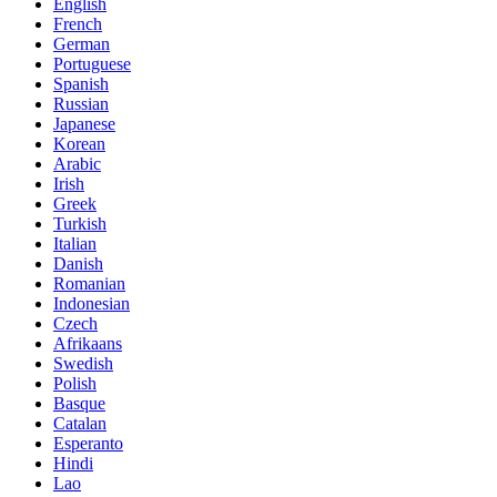
English
French
German
Portuguese
Spanish
Russian
Japanese
Korean
Arabic
Irish
Greek
Turkish
Italian
Danish
Romanian
Indonesian
Czech
Afrikaans
Swedish
Polish
Basque
Catalan
Esperanto
Hindi
Lao